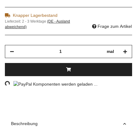
Knapper Lagerbestand
Lieferzeit:
2 - 3 Werktage
(DE - Ausland
Frage zum Artikel
abweichend)
mal
ng...
Komponenten werden geladen ...
Beschreibung