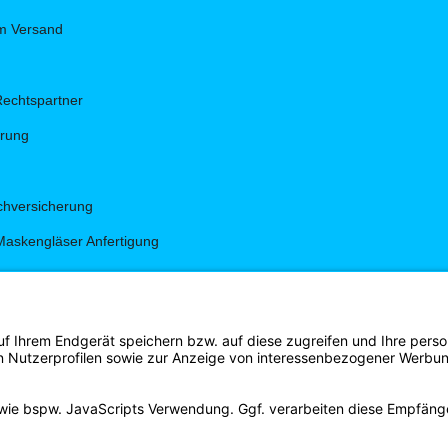
um Versand
Rechtspartner
hrung
hversicherung
Maskengläser Anfertigung
g
gen
s Shirt Shop