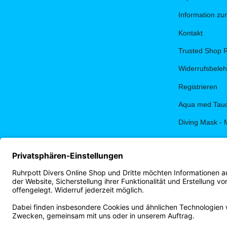
Information z
Kontakt
Trusted Shop 
Widerrufsbele
Registrieren
Aqua med Tauc
Diving Mask - 
PADI eLearnin
Terminbuchun
Ruhrpott Diver
Vertrag widerrufen