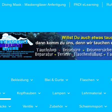
Diving Mask - Maskengläser Anfertigung
PADI eLearning
Ruh
Bekleidung
Blei & Gurte
Flaschen
e
Kopfhauben
Lampen
Lehrmaterial
äcke
Ventile
Zubehör
Schwimmsport