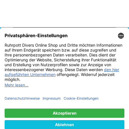
Vertrag widerrufen
* Alle Preise inkl. gesetzlicher USt., zzgl.
Versand
© Tauchschule Ruhrpott Divers Thomas Reich 2025
Besucherzähler:
2299675