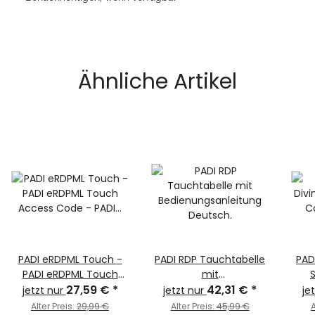
Ähnliche Artikel
PADI eRDPML Touch -
PADI RDP Tauchtabelle
PAD
PADI eRDPML Touch
mit
S
Access Code - PADI
27,59 €
*
Bedienungsanleitung
42,31 €
*
C
jetzt nur
jetzt nur
je
eRDPML Touch Deutsch
Deutsch.
Simu
Alter Preis:
29,99 €
Alter Preis:
45,99 €
A