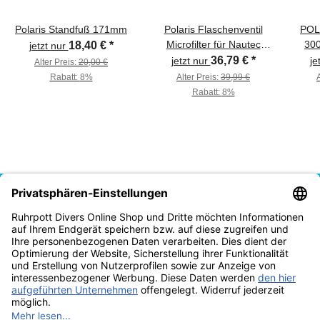
Polaris Standfuß 171mm
Polaris Flaschenventil
POL
Microfilter für Nautec
300
18,40 €
*
jetzt nur
Ventile
36,79 €
*
jetzt nur
je
Alter Preis:
20,00 €
Rabatt:
8%
Alter Preis:
39,99 €
Rabatt:
8%
Vertrag widerrufen