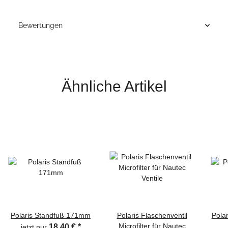
Bewertungen
Ähnliche Artikel
Polaris Standfuß 171mm
Polaris Flaschenventil
Polar
Microfilter für Nautec
18,40 €
*
jetzt nur