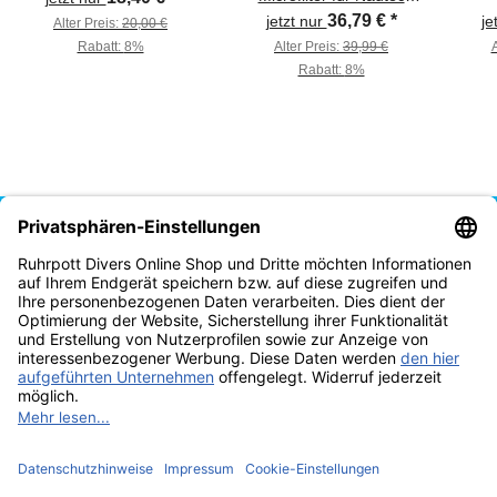
Ventile
36,79 €
*
jetzt nur
je
Alter Preis:
20,00 €
Rabatt:
8%
Alter Preis:
39,99 €
A
Rabatt:
8%
Vertrag widerrufen