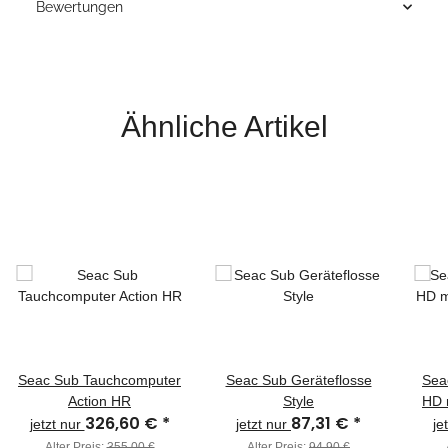
Bewertungen
Ähnliche Artikel
Seac Sub Tauchcomputer
Seac Sub Geräteflosse
Sea
Action HR
Style
HD 
326,60 €
*
87,31 €
*
jetzt nur
jetzt nur
je
Alter Preis:
355,00 €
Alter Preis:
94,90 €