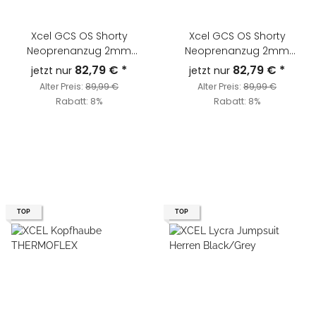
Xcel GCS OS Shorty
Xcel GCS OS Shorty
Neoprenanzug 2mm
Neoprenanzug 2mm
Graphite o. Schwarz
Schwarz Herren
82,79 €
*
82,79 €
*
jetzt nur
jetzt nur
Damen
Alter Preis:
89,99 €
Alter Preis:
89,99 €
Rabatt:
8%
Rabatt:
8%
TOP
TOP