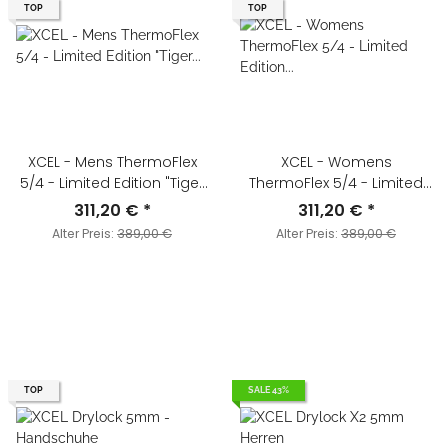
TOP
TOP
XCEL - Mens ThermoFlex
XCEL - Womens
5/4 - Limited Edition "Tiger
ThermoFlex 5/4 - Limited
Shark" - Tauchanzug
Edition "Whale Shark" -
311,20 €
*
311,20 €
*
Herren
Tauchanzug Damen
Alter Preis:
389,00 €
Alter Preis:
389,00 €
TOP
SALE 43%